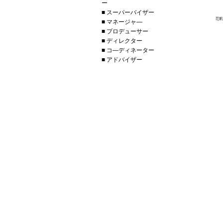
ー
■ スーパーバイザー
■ マネージャ―
■ プロデューサー
■ ディレクター
■ コ―ディネーター
■ アドバイザー