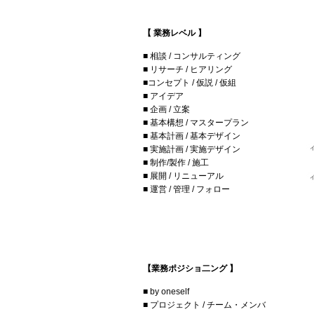
【 業務レベル 】
■ 相談 / コンサルティング
■ リサーチ / ヒアリング
■コンセプト / 仮説 / 仮組
■ アイデア
■ 企画 / 立案
■ 基本構想 / マスタープラン
■ 基本計画 / 基本デザイン
■ 実施計画 / 実施デザイン
■ 制作/製作 / 施工
■ 展開 / リニューアル
■ 運営 / 管理 / フォロー
【業務ポジショ二ング 】
■ by oneself
■ プロジェクト / チーム・メンバ